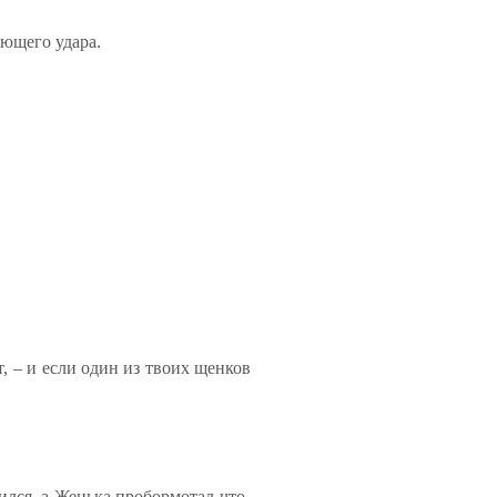
ующего удара.
т, – и если один из твоих щенков
ился, а Женька пробормотал что-