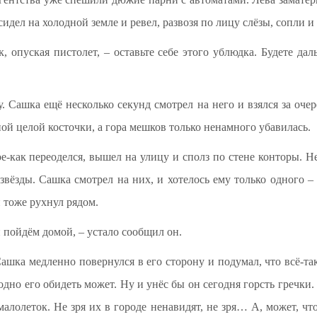
идел на холодной земле и ревел, развозя по лицу слёзы, сопли и 
к, опуская пистолет, – оставьте себе этого ублюдка. Будете дал
. Сашка ещё несколько секунд смотрел на него и взялся за оче
дной целой косточки, а гора мешков только ненамного убавилась.
е-как переоделся, вышел на улицу и сполз по стене конторы. Не
 звёзды. Сашка смотрел на них, и хотелось ему только одного – 
 тоже рухнул рядом.
и пойдём домой, – устало сообщил он.
ашка медленно повернулся в его сторону и подумал, что всё-т
одно его обидеть может. Ну и унёс бы он сегодня горсть гречки
алолеток. Не зря их в городе ненавидят, не зря… А, может, что