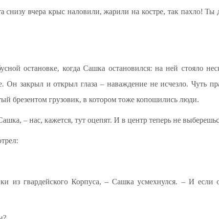
ята снизу вчера крыс наловили, жарили на костре, так пахло! Ты
сной остановке, когда Сашка остановился: на ней стояло не
 Он закрыл и открыл глаза – наваждение не исчезло. Чуть пра
тый брезентом грузовик, в котором тоже копошились люди.
Сашка, – нас, кажется, тут оцепят. И в центр теперь не выберешьс
трел:
ки из гвардейского Корпуса, – Сашка усмехнулся. – И если о
ы?