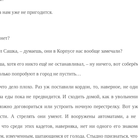
а нам уже не пригодится.
 нет?
л Сашка, – думаешь, они в Корпусе нас вообще замечали?
ша, хотя его никто ещё не останавливал, – ну ничего, вот соберё
только попробуют в город не пустить…
то дело плохо. Раз уж поставили кордон, то, наверное, не од
ча еды пока не предвидится. И сходить домой, как в увольнени
 можно договориться или устроить ночную перестрелку. Вот уж 
сти. А стрелять они умеют. И вооружены автоматами, а не 
 что среди этих кадетов, наверняка, нет ни одного его знаком
ным, измученным, шатающимся от голода. Стыдно признаться, ч