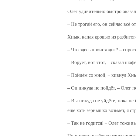
Олег удивительно быстро оказал
– Не трогай его, он сейчас всё 
Хнык, капая кровью из разбитог
– Что здесь происходит? – спр
– Ворует, вот этот, – сказал шофё
– Пойдём со мной, – кивнул Хны
– Он никуда не пойдёт, – Олег п
– Вы никуда не уйдёте, пока не 
ещё хоть зёрнышко возьмёт, я ст
– Так не годится! – Олег тоже в
Но к месту разборки от здания 