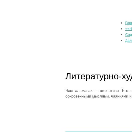
Гла
<<Н
Сод
Дал
Литературно-х
Наш альманах - тоже чтиво. Его 
сокровенными мыслями, чаяниями и