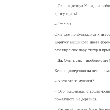
– Ох, – вздохнул Кеша, – а реб
крысу жрать?
– Стал бы.
Они уже приближались к автобу
Корпусу мышиного цвета форме.
разглядел ещё пару фигур и кры
– Да, Олег прав, – пробормотал 
Кеша недоверчиво на него посмо
– А что это за мужики?
– Это, Кешенька, старшекурсни
пожалуйста, не дёргайся.
– Как не дёргаться? А как без ед