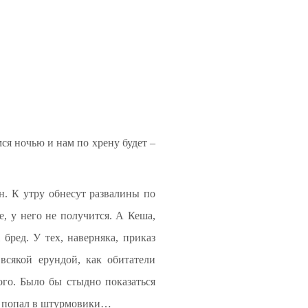
мся ночью и нам по хрену будет –
ин. К утру обнесут развалины по
е, у него не получится. А Кеша,
бред. У тех, наверняка, приказ
всякой ерундой, как обитатели
ого. Было бы стыдно показаться
то попал в штурмовики…