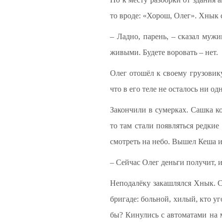
то вроде: «Хорош, Олег». Хнык с
– Ладно, парень, – сказал мужи
живыми. Будете воровать – нет.
Олег отошёл к своему грузовику
что в его теле не осталось ни о
Закончили в сумерках. Сашка ко
то там стали появляться редкие
смотреть на небо. Вышел Кеша и
– Сейчас Олег деньги получит, 
Неподалёку закашлялся Хнык. С
бригаде: больной, хилый, кто уг
бы? Кинулись с автоматами на м