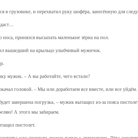
ся в грузовике, и перехватил руку шофёра, занесённую для след
отдаст…
о носа, принялся высыпать маленькие зёрна на пол.
осил вышедший на крыльцо улыбчивый мужичок.
р.
ку мужик. – А вы работайте, чего встали?
окачал головой. – Мы или доработаем все вместе, или все уйдём.
будет завершена погрузка, – мужик вытащил из-за пояса пистоле
реляю! А этого мы забираем.
ытащил пистолет.
агентства уже спешили дюжие парни с автоматами. Лёва заматер