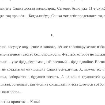
мангале Сашка достал календарик. Сегодня было уже 11-е октяб
дто год прошёл… Когда-нибудь Сашка мог себе представить то, 
10
тное сосущее ощущение в животе, лёгкое головокружение и бо
непривычное чувство беспомощности. Чувство, которое не должно
ина – уже бред, беспомощный военный – бред вдвойне. Военн
, не сбежать ли ему домой? Сашка усмехнулся. А, может, то, ч
шка, собирается в будущем воевать. А на войне трудностей 
ривал, организм с разумом не соглашался и есть хотелось всё бо
ть полгорсти…
позвал приятеля. – Кеша!