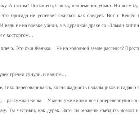
ку. А потом? Потом его, Сашку, непременно убьют. Но всем буде
, что бригада не успевает сжиться как следует. Вот с Кешей
 И ведь не на боёвке убили, а в дурацкой драке со «Злыми хипп
ти с восторгом…
 плечо. Это был Женька. – Чё на холодной земле расселся? Прос
Кулёк гречки сунули, и валите…
 тихо переговариваясь, кляня жадность падальщиков и гадая о то
я, – рассуждал Кеша. – У меня уже кишки все поперевернулись в 
зьму. Ты честный, как дурак. Зато ты можешь съездить домой и