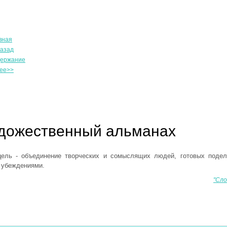
вная
азад
ержание
ее>>
удожественный альманах
цель - объединение творческих и сомыслящих людей, готовых поде
 убеждениями.
"Сло