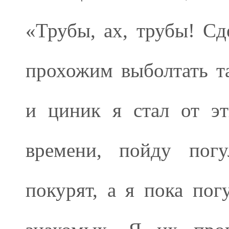
«Трубы, ах, трубы! Сд
прохожим выболтать т
и циник я стал от э
времени, пойду пог
покурят, а я пока пог