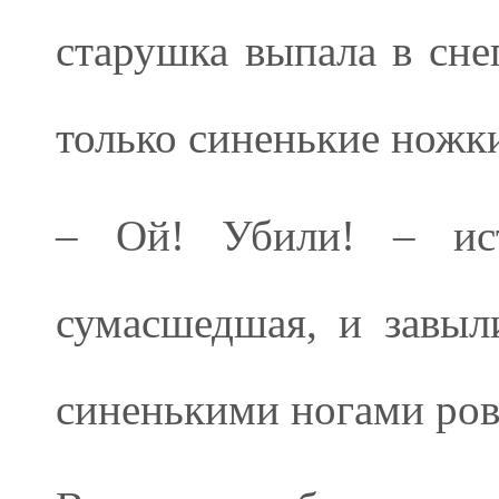
старушка выпала в снег
только синенькие ножки
– Ой! Убили! – исте
сумасшедшая, и завыл
синенькими ногами ро