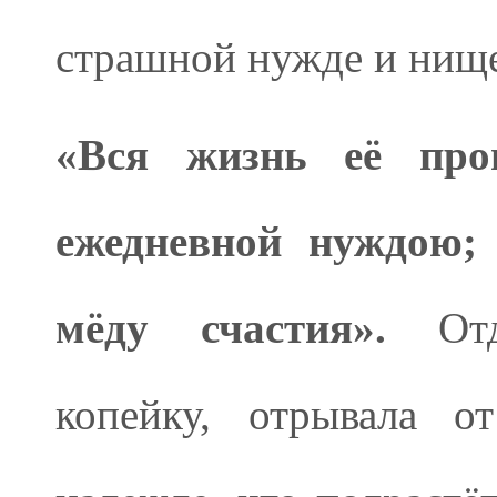
страшной нужде и нище
«Вся жизнь её про
ежедневной нуждою; 
мёду счастия».
Отда
копейку, отрывала о