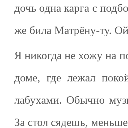
дочь одна карга с подб
же била Матрёну-ту. Ой
Я никогда не хожу на п
доме, где лежал поко
лабухами. Обычно муз
За стол сядешь, меньше