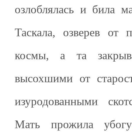
озлоблялась и била м
Таскала, озверев от 
космы, а та закрыв
высохшими от старос
изуродованными скот
Мать прожила убогу