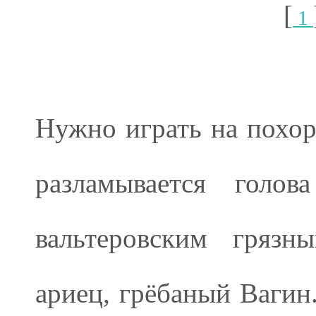
[
1
Нужно играть на похор
разламывается голов
вальтеровским грязн
ариец, грёбаный Вагин.