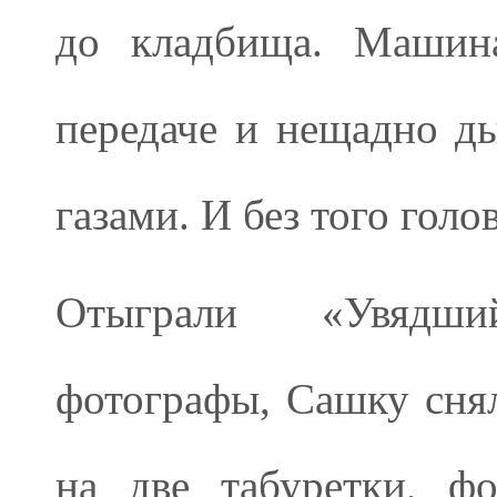
до кладбища. Машина
передаче и нещадно д
газами. И без того голо
Отыграли «Увядши
фотографы, Сашку сня
на две табуретки, ф