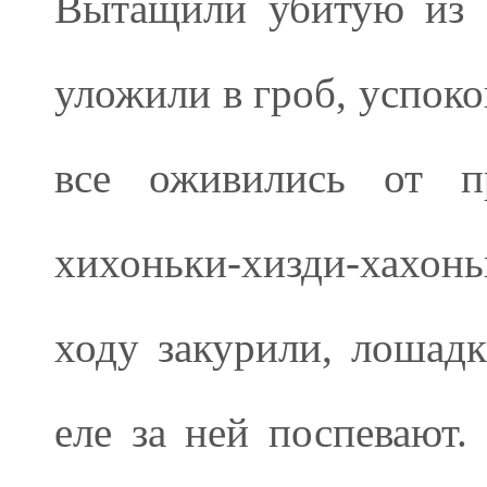
Вытащили убитую из с
уложили в гроб, успоко
все оживились от п
хихоньки-хизди-хахонь
ходу закурили, лошадк
еле за ней поспевают.