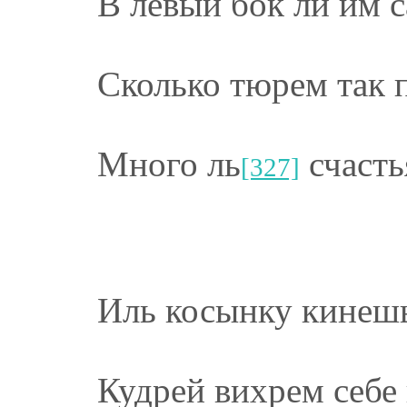
В левый бок ли им 
Сколько тюрем так 
Много ль
счасть
[327]
Иль косынку кинешь
Кудрей вихрем себе