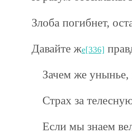
Злоба погибнет, ост
Давайте ж
прав
е[336]
Зачем же унынье,
Страх за телесну
Если мы знаем ве