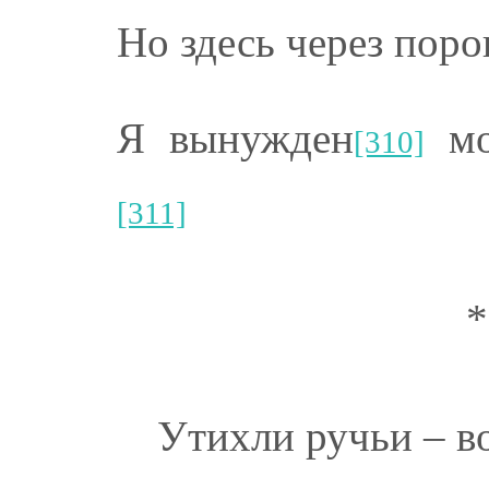
Но здесь через поро
Я вынужден
мо
[310]
[311]
*
Утихли ручьи – в