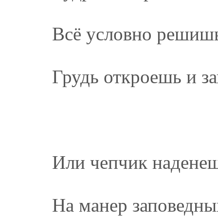
Всё условно решишь
Грудь откроешь и з
Или чепчик надене
На манер заповедны