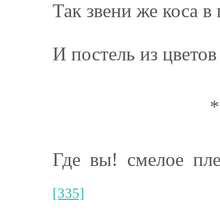
Так звени же коса в
И постель из цветов
*
Где вы! смелое пл
[335]