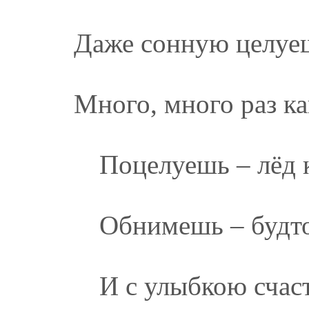
Даже сонную целуе
Много, много раз ка
Поцелуешь – лёд
Обнимешь – будто
И с улыбкою счас