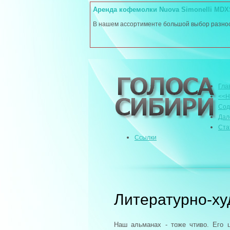
Аренда кофемолки Nuova Simonelli MD
В нашем ассортименте большой выбор разнооб
Гла
<<Н
Сод
Дал
Ста
Ссылки
Литературно-х
Наш альманах - тоже чтиво. Его 