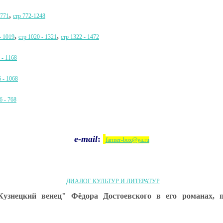
,
 771
стр 772-1248
,
,
- 1019
стр 1020 - 1321
стр 1322 - 1472
 - 1168
6 - 1068
6 - 768
e-mail
:
farmer-box@ya.ru
ДИАЛОГ КУЛЬТУР И ЛИТЕРАТУР
узнецкий венец" Фёдора Достоевского в его романах, п