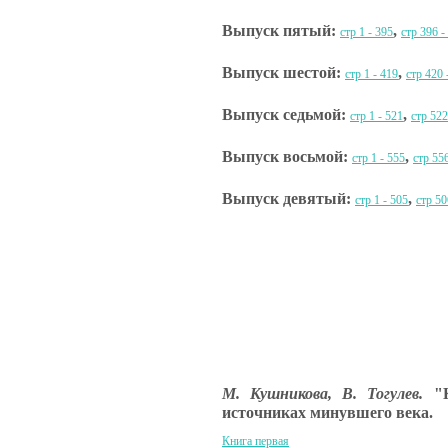
Выпуск пятый:
,
стр 1 - 395
стр 396 -
Выпуск шестой:
,
стр 1 - 419
стр 420 
Выпуск седьмой:
,
стр 1 - 521
стр 522
Выпуск восьмой:
,
стр 1 - 555
стр 55
Выпуск девятый:
,
стр 1 - 505
стр 50
М. Кушникова, В. Тогулев.
"К
источниках минувшего века.
Книга первая