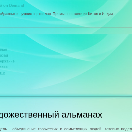
XS on Demand
разных и лучших сортов чая. Прямые поставки из Китая и Индии.
вная
азад
ержание
ее>>
тьи
удожественный альманах
цель - объединение творческих и сомыслящих людей, готовых поде