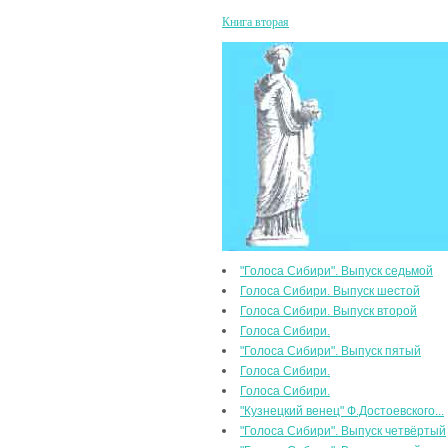
Книга вторая
"Голоса Сибири". Выпуск седьмой
Голоса Сибири. Выпуск шестой
Голоса Сибири. Выпуск второй
Голоса Сибири.
"Голоса Сибири". Выпуск пятый
Голоса Сибири.
Голоса Сибири.
"Кузнецкий венец" Ф.Достоевского...
"Голоса Сибири". Выпуск четвёртый