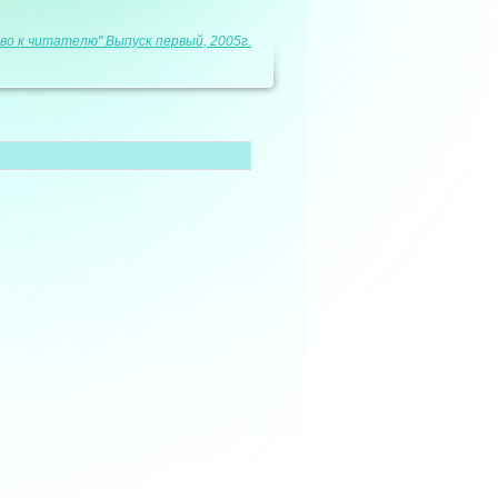
во к читателю" Выпуск первый, 2005г.